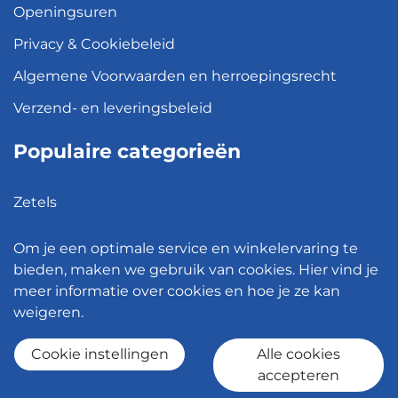
Openingsuren
Privacy & Cookiebeleid
Algemene Voorwaarden en herroepingsrecht
Verzend- en leveringsbeleid
Populaire categorieën
Zetels
Kledingkasten
Om je een optimale service en winkelervaring te
Hanglampen
bieden, maken we gebruik van cookies. Hier vind je
meer informatie over cookies en hoe je ze kan
Bureaustoelen
weigeren.
Eettafels
Cookie instellingen
Alle cookies
accepteren
© 2026 - Meubelen Jonckheere -
Cookie instellingen