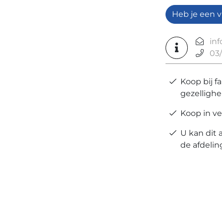
Heb je een v
in
03/
Koop bij f
gezellighe
Koop in ve
U kan dit 
de afdeli