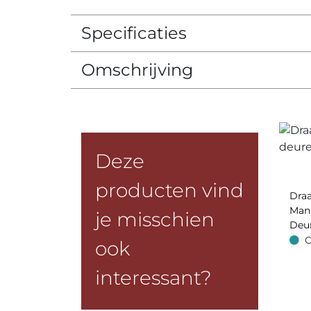
Specificaties
Omschrijving
Deze
producten vind
Draa
Man
je misschien
Deu
O
ook
Op v
interessant?