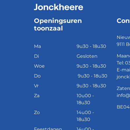
Openingsuren
Con
toonzaal
Nieuw
9111 B
Ma
9u30 - 18u30
Maand
Di
Gesloten
Tel:
03
Woe
9u30 - 18u30
E-mai
Do
9u30 - 18u30
jonck
Vr
9u30 - 18u30
Zater
info
Za
10u00 -
18u30
BE04
Zo
14u00 -
18u30
Feestdagen
14u00 -