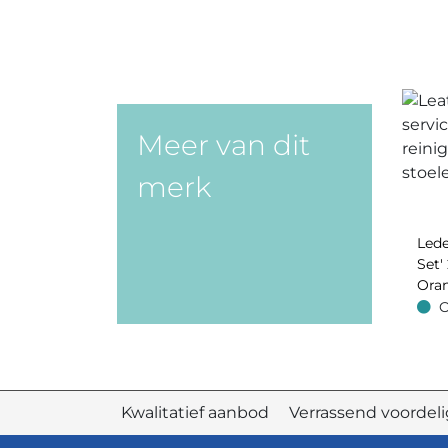
Meer van dit
merk
Lede
Set' 
Oran
O
Op v
Kwalitatief aanbod Verrassend voord