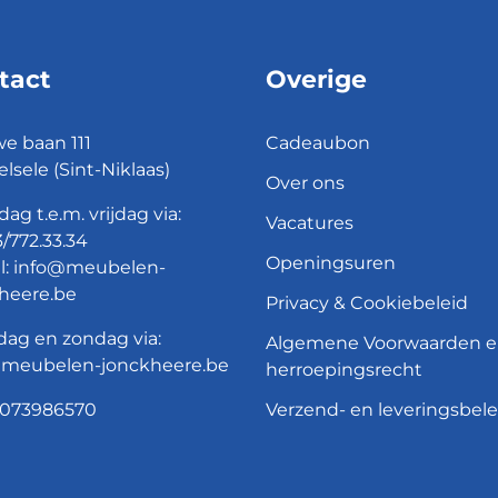
tact
Overige
e baan 111
Cadeaubon
elsele (Sint-Niklaas)
Over ons
ag t.e.m. vrijdag via:
Vacatures
/772.33.34
Openingsuren
l:
info@meubelen-
heere.be
Privacy & Cookiebeleid
dag en zondag via:
Algemene Voorwaarden 
@meubelen-jonckheere.be
herroepingsrecht
073986570
Verzend- en leveringsbele