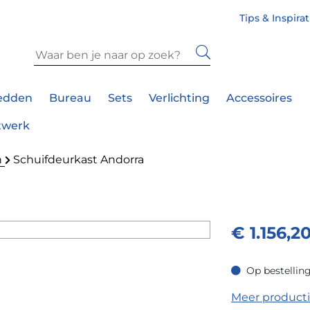
Tips & Inspira
edden
Bureau
Sets
Verlichting
Accessoires
twerk
n
Schuifdeurkast Andorra
€
1.156,2
Op bestelling
Op bestelling in
Meer product