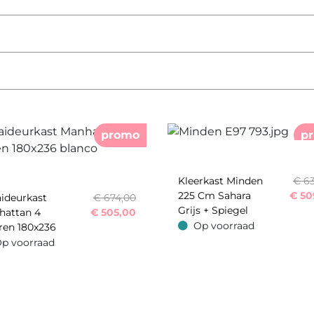
promo
p
Kleerkast Minden
€ 6
225 Cm Sahara
€
50
ideurkast
€ 674,00
Grijs + Spiegel
hattan 4
€
505,00
Op voorraad
ren 180x236
Op voorraad
p voorraad
oorraad