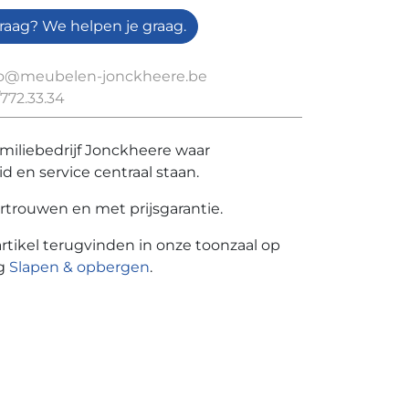
raag? We helpen je graag.
fo@meubelen-jonckheere.be
772.33.34
amiliebedrijf Jonckheere waar
id en service centraal staan.
rtrouwen en met prijsgarantie.
artikel terugvinden in onze toonzaal op
ng
Slapen & opbergen
.