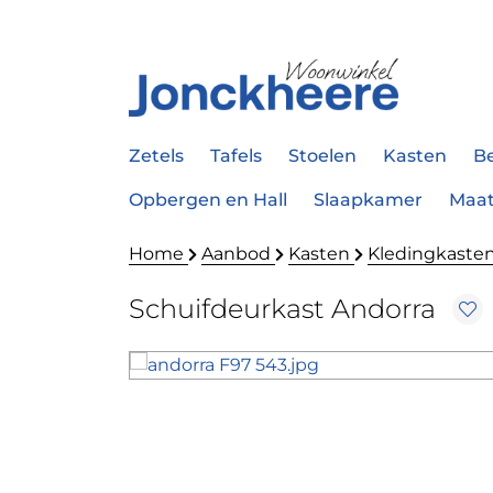
Zetels
Tafels
Stoelen
Kasten
B
Opbergen en Hall
Slaapkamer
Maa
Home
Aanbod
Kasten
Kledingkaste
Schuifdeurkast Andorra