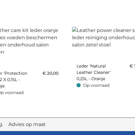
Leder 'Natural
€
Leather Cleaner'
r 'Protection
€
20,00
0,25L - Oranje
2 X 0,15L -
Op voorraad
je
Op voorraad
p voorraad
oorraad
elig Advies op maat