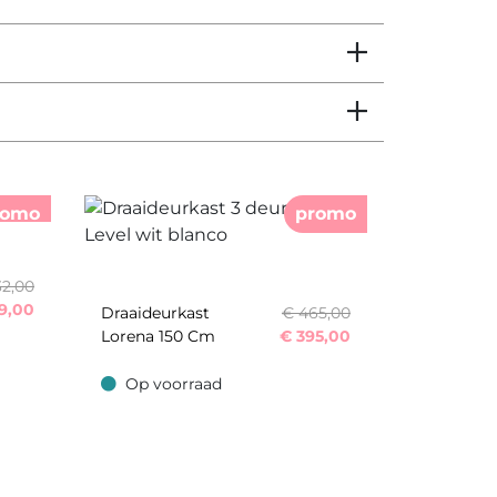
romo
promo
32,00
9,00
Draaideurkast
€ 465,00
Lorena 150 Cm
€
395,00
Op voorraad
Op voorraad