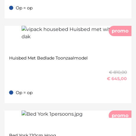
Op = op
Op = op
promo
Huisbed Met Bedlade Toonzaalmodel
€ 810,00
€
645,00
Op = op
Op = op
promo
Bed York 120cm Hoog