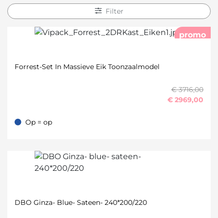
Filter
promo
Forrest-Set In Massieve Eik Toonzaalmodel
€ 3716,00
€
2969,00
Op = op
Op = op
DBO Ginza- Blue- Sateen- 240*200/220