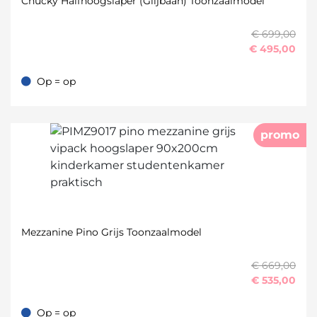
Chucky Halfhoogslaper (Glijbaan) Toonzaalmodel
€ 699,00
€
495,00
Op = op
Op = op
promo
Mezzanine Pino Grijs Toonzaalmodel
€ 669,00
€
535,00
Op = op