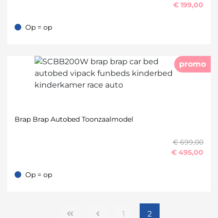
€
199,00
Op = op
Op = op
promo
Brap Brap Autobed Toonzaalmodel
€ 699,00
€
495,00
Op = op
Op = op
1
2