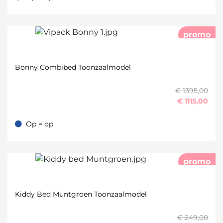
Op = op
promo
Bonny Combibed Toonzaalmodel
€ 1395,00
€
1115,00
Op = op
Op = op
promo
Kiddy Bed Muntgroen Toonzaalmodel
€ 249,00