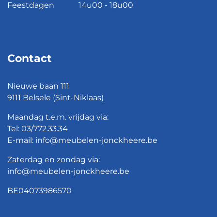
Feestdagen
14u00 - 18u00
Contact
Nieuwe baan 111
9111 Belsele (Sint-Niklaas)
Maandag t.e.m. vrijdag via:
Tel:
03/772.33.34
E-mail:
info@meubelen-jonckheere.be
Zaterdag en zondag via:
info@meubelen-jonckheere.be
BE04073986570