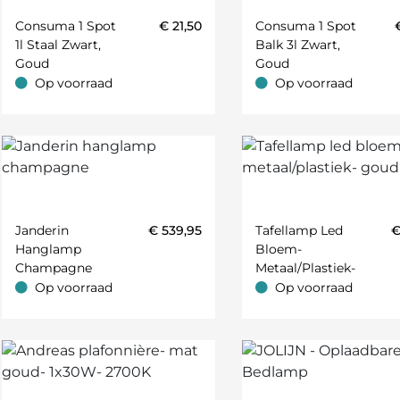
Consuma 1 Spot
€
21,50
Consuma 1 Spot
1l Staal Zwart,
Balk 3l Zwart,
Goud
Goud
Op voorraad
Op voorraad
Op voorraad
Op voorraad
Janderin
€
539,95
Tafellamp Led
Hanglamp
Bloem-
Champagne
Metaal/plastiek-
Goud- Large
Op voorraad
Op voorraad
Op voorraad
Op voorraad