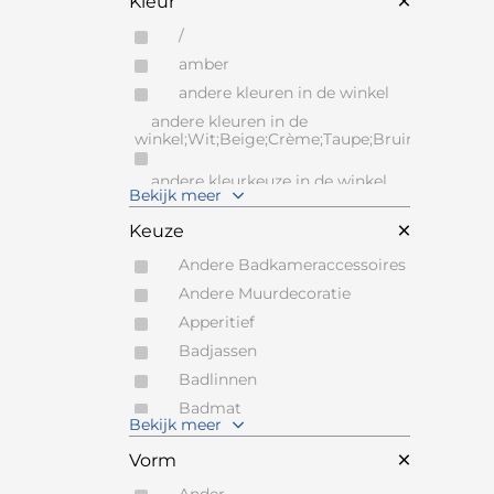
Kleur
BOONE
BREE'S NEW WORLD
/
CAPO D'OPERA
amber
CARTEL LIVING
andere kleuren in de winkel
andere kleuren in de
CERANOVA
winkel;Wit;Beige;Crème;Taupe;Bruin;Grijs;Zwar
COESEL
CONTUR
andere kleurkeuze in de winkel
Bekijk meer
CREST
Antraciet
Keuze
DARK AT NIGHT
Beige
DE SEDE
Andere Badkameraccessoires
Blauw
DE TOEKOMST
Andere Muurdecoratie
Bruin
DEKNUDT MIRRORS
Apperitief
Camel
DENOLF MICHEL
Badjassen
Caramel
DESIGNWERK
Badlinnen
Cognac
DIADESI
Badmat
Crème
Bekijk meer
DORMO
Bedspreien en dekens
Ecru
Vorm
DRAENERT
Beker
Flax