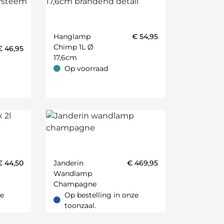
Hanglamp
€
54,95
Chimp 1L Ø
€
46,95
17,6cm
Op voorraad
Op voorraad
€
44,50
Janderin
€
469,95
Wandlamp
Champagne
ze
Op bestelling in onze
oonzaal.
Op bestelling in onze toonzaal.
toonzaal.