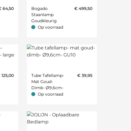
€
64,50
Bogado
€
499,50
Staanlamp
Goudkleurig
Op voorraad
Op voorraad
€
125,00
Tube Tafellamp-
€
39,95
Mat Goud-
Dimb- Ø9,6cm-
GU10
Op voorraad
Op voorraad