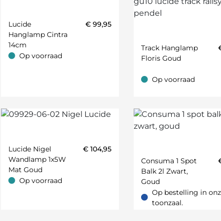
Lucide
€
99,95
Hanglamp Cintra
14cm
Track Hanglamp
Transparant
Op voorraad
Floris Goud
Op voorraad
Op voorraad
Op voorraad
Lucide Nigel
€
104,95
Wandlamp 1x5W
Consuma 1 Spot
Mat Goud
Balk 2l Zwart,
Messing
Op voorraad
Goud
Op voorraad
Op bestelling in on
Op bestelling in onze t
toonzaal.