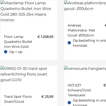
Andreas
Plafonnière- Mat
Goud- Ø39,6cm
Floor Lamp
€
1.258,95
Op bestelling in on
Quadretto Bullet
Op bestelling in onze t
toonzaal.
Iron Wire Gold
Op = op
Op = op
Hl/3 E27
Schwarz/gold
'venezuela'
Track Spot Floris
€
25,95
auw;Groen;Geel;Cognac;Rood;Oranje;Petrol;Ivoor;Munt;Greige;Zan
Op bestelling in on
Zwart/goud
Op bestelling in onze t
toonzaal.