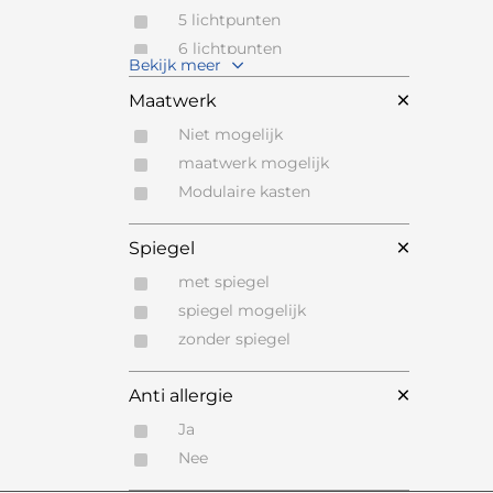
UMBRA
Wit
5 lichtpunten
VANDYCK Bedfashion
Zand
6 lichtpunten
VARAM
Bekijk meer
Zilver
7 lichtpunten
VETSAK
Maatwerk
Zwart
VINCENT SHEPPARD
Zwart Staal
Niet mogelijk
VIPACK
Zwart Staal
maatwerk mogelijk
WAGNER
Zwart, koper
Modulaire kasten
WENKO
Zwart,koper
WILLI SCHILLIG
Spiegel
WILLISAU
met spiegel
ZACK
spiegel mogelijk
ZUMSTEG BY WILLISAU
zonder spiegel
Anti allergie
Ja
Nee