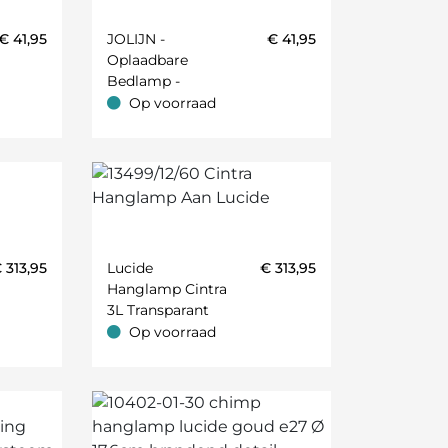
€
41,95
JOLIJN -
€
41,95
Oplaadbare
Bedlamp -
Accu/Batterij - Ø
Op voorraad
Op voorraad
10,2 Cm - LED -
;Oker;Roest;Caramel;Antraciet;Camel;Ecru;Grafiet;Khaki
1x2W 3000K -
Magnetisch -
Mat Goud /
Messing
€
313,95
Lucide
€
313,95
Hanglamp Cintra
3L Transparant
Op voorraad
Op voorraad