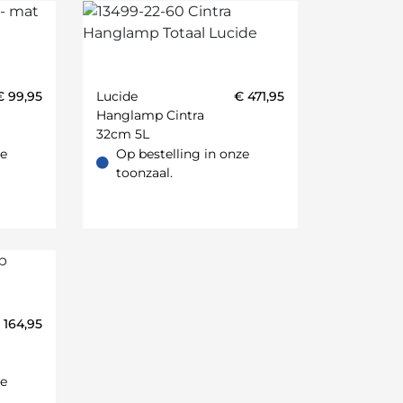
€
99,95
Lucide
€
471,95
Hanglamp Cintra
32cm 5L
Transparant
ze
Op bestelling in onze
oonzaal.
Op bestelling in onze toonzaal.
toonzaal.
€
164,95
d;Oker;Roest;Caramel;Antraciet;Camel;Ecru;Grafiet;Khaki
ze
oonzaal.