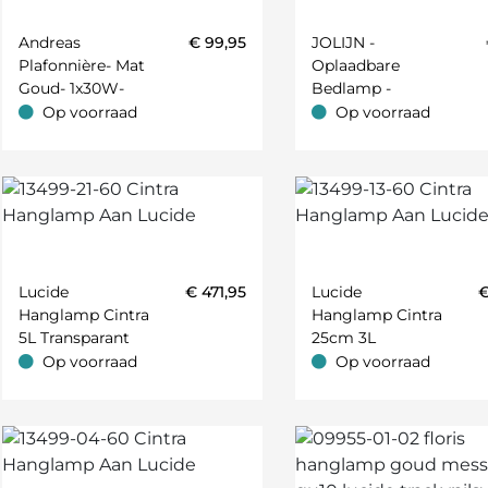
Andreas
€
99,95
JOLIJN -
Plafonnière- Mat
Oplaadbare
Goud- 1x30W-
Bedlamp -
2700K
Accu/Batterij - Ø
Op voorraad
Op voorraad
Op voorraad
Op voorraad
11 Cm - LED -
t;Blauw;Groen;Geel;Cognac;Rood;Oranje;Petrol;Ivoor;Greige;Zand
1x2W 3000K -
Magnetisch -
Mat Goud /
Messing
Lucide
€
471,95
Lucide
Hanglamp Cintra
Hanglamp Cintra
5L Transparant
25cm 3L
Transparant
Op voorraad
Op voorraad
Op voorraad
Op voorraad