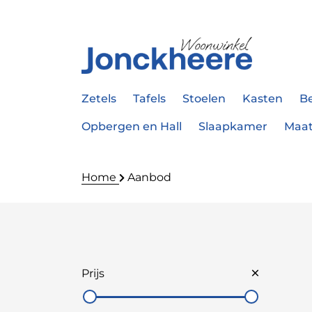
Zetels
Tafels
Stoelen
Kasten
B
Opbergen en Hall
Slaapkamer
Maa
Home
Aanbod
Prijs